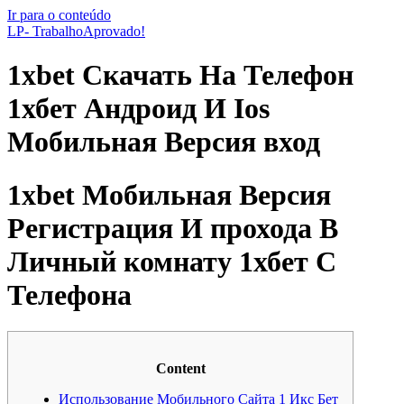
Ir para o conteúdo
LP- TrabalhoAprovado!
1xbet Cкачать На Телефон
1хбет Андроид И Ios
Мобильная Версия вход
1xbet Мобильная Версия
Регистрация И прохода В
Личный комнату 1хбет С
Телефона
Content
Использование Мобильного Сайта 1 Икс Бет