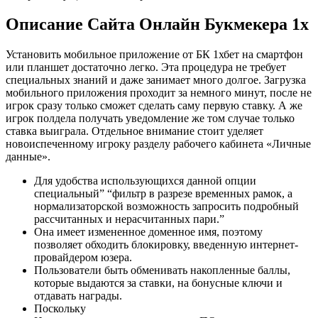
Описание Сайта Онлайн Букмекера 1х
Установить мобильное приложение от БК 1хбет на смартфон
или планшет достаточно легко. Эта процедура не требует
специальных знаний и даже занимает много долгое. Загрузка
мобильного приложения проходит за немного минут, после не
игрок сразу только сможет сделать саму первую ставку. А же
игрок полдела получать уведомление же том случае только
ставка выиграла. Отдельное внимание стоит уделяет
новоиспеченному игроку разделу рабочего кабинета «Личные
данные».
Для удобства использующихся данной опции
специальный” “фильтр в разрезе временных рамок, а
нормализаторской возможность запросить подробный
рассчитанных и нерасчитанных пари.”
Она имеет измененное доменное имя, поэтому
позволяет обходить блокировку, введенную интернет-
провайдером юзера.
Пользователи быть обменивать накопленные баллы,
которые выдаются за ставки, на бонусные ключи и
отдавать награды.
Поскольку