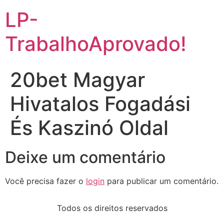
LP-
TrabalhoAprovado!
20bet Magyar
Hivatalos Fogadási
És Kaszinó Oldal
Deixe um comentário
Você precisa fazer o
login
para publicar um comentário.
Todos os direitos reservados