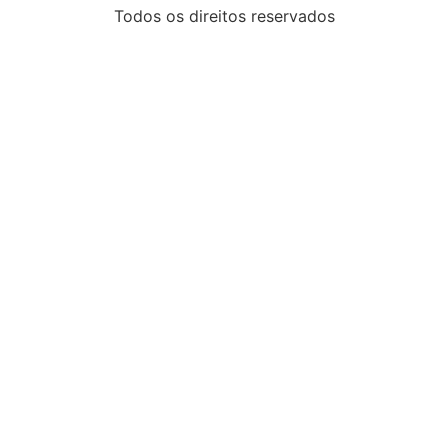
Todos os direitos reservados