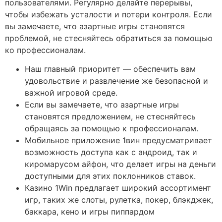
пользователями. Регулярно делайте перерывы,
чтобы избежать усталости и потери контроля. Если
вы замечаете, что азартные игры становятся
проблемой, не стесняйтесь обратиться за помощью
ко профессионалам.
Наш главный приоритет — обеспечить вам
удовольствие и развлечение же безопасной и
важной игровой среде.
Если вы замечаете, что азартные игры
становятся предложением, не стесняйтесь
обращаясь за помощью к профессионалам.
Мобильное приложение 1вин предусматривает
возможность доступа как с андроид, так и
киромарусом айфон, что делает игры на деньги
доступными для этих поклонников ставок.
Казино 1Win предлагает широкий ассортимент
игр, таких же слоты, рулетка, покер, блэкджек,
баккара, кено и игры пиппардом