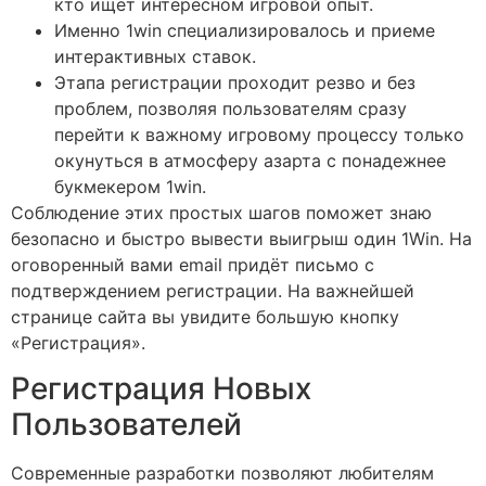
кто ищет интересном игровой опыт.
Именно 1win специализировалось и приеме
интерактивных ставок.
Этапа регистрации проходит резво и без
проблем, позволяя пользователям сразу
перейти к важному игровому процессу только
окунуться в атмосферу азарта с понадежнее
букмекером 1win.
Соблюдение этих простых шагов поможет знаю
безопасно и быстро вывести выигрыш один 1Win. На
оговоренный вами email придёт письмо с
подтверждением регистрации. На важнейшей
странице сайта вы увидите большую кнопку
«Регистрация».
Регистрация Новых
Пользователей
Современные разработки позволяют любителям