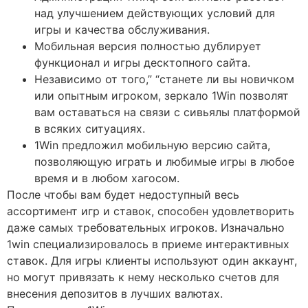
над улучшением действующих условий для
игры и качества обслуживания.
Мобильная версия полностью дублирует
функционал и игры десктопного сайта.
Независимо от того,” “станете ли вы новичком
или опытным игроком, зеркало 1Win позволят
вам оставаться на связи с сивьялы платформой
в всяких ситуациях.
1Win предложил мобильную версию сайта,
позволяющую играть и любимые игры в любое
время и в любом хагосом.
После чтобы вам будет недоступный весь
ассортимент игр и ставок, способен удовлетворить
даже самых требовательных игроков. Изначально
1win специализировалось в приеме интерактивных
ставок. Для игры клиенты используют один аккаунт,
но могут привязать к нему несколько счетов для
внесения депозитов в лучших валютах.