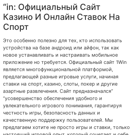
“in: Официальный Сайт
Казино И Онлайн Ставок На
Спорт
Это особенно полезно для тех, кто использовать
устройства на базе андроид или айфон, так как
новое устанавливать и настраивать мобильное
приложение но требуется. Официальный сайт 1Win
является многофункциональной платформой,
предлагающей разные игровые услуги, начиная
ставки на спорт, казино, слоты, покер и другие
азартные развлечения. Сайт предназначался”
“усовершенство обеспечения удобного и
увлекательного игрового понимания, гарантируя
честность игры, безопасность данных и
качественную поддержку пользователей. Мы
предлагаем хотите не просто игры и ставки, только
настоящий игровой опыт, который сочетает и себе