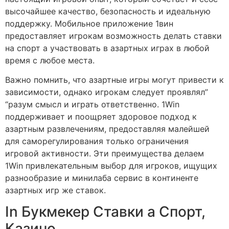
высочайшее качество, безопасность и идеальную
поддержку. Мобильное приложение 1вин
предоставляет игрокам возможность делать ставки
на спорт а участвовать в азартных играх в любой
время с любое места.
Важно помнить, что азартные игры могут привести к
зависимости, однако игрокам следует проявлял”
“разум смысл и играть ответственно. 1Win
поддерживает и поощряет здоровое подход к
азартным развлечениям, предоставляя малейшей
для саморегулирования только ограничения
игровой активности. Эти преимущества делаем
1Win привлекательным выбор для игроков, ищущих
разнообразие и минилаба сервис в континенте
азартных игр же ставок.
In Букмекер Ставки а Спорт,
Казино