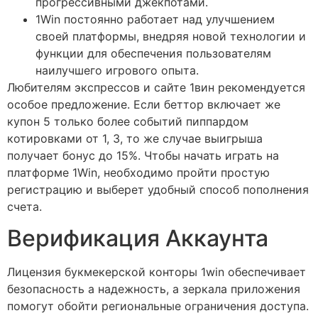
прогрессивными джекпотами.
1Win постоянно работает над улучшением
своей платформы, внедряя новой технологии и
функции для обеспечения пользователям
наилучшего игрового опыта.
Любителям экспрессов и сайте 1вин рекомендуется
особое предложение. Если беттор включает же
купон 5 только более событий пиппардом
котировками от 1, 3, то же случае выигрыша
получает бонус до 15%. Чтобы начать играть на
платформе 1Win, необходимо пройти простую
регистрацию и выберет удобный способ пополнения
счета.
Верификация Аккаунта
Лицензия букмекерской конторы 1win обеспечивает
безопасность а надежность, а зеркала приложения
помогут обойти региональные ограничения доступа.