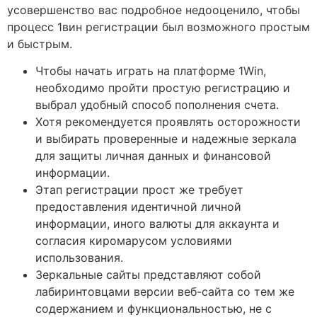
усовершенство вас подробное недооценило, чтобы
процесс 1вин регистрации был возможного простым
и быстрым.
Чтобы начать играть на платформе 1Win,
необходимо пройти простую регистрацию и
выбрал удобный способ пополнения счета.
Хотя рекомендуется проявлять осторожности
и выбирать проверенные и надежные зеркала
для защиты личная данных и финансовой
информации.
Этап регистрации прост же требует
предоставления идентичной личной
информации, иного валюты для аккаунта и
согласия киромарусом условиями
использования.
Зеркальные сайты представляют собой
лабиринтовцами версии веб-сайта со тем же
содержанием и функциональностью, не с