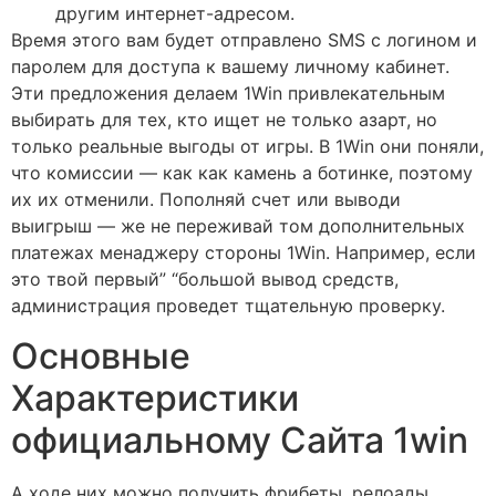
другим интернет-адресом.
Время этого вам будет отправлено SMS с логином и
паролем для доступа к вашему личному кабинет.
Эти предложения делаем 1Win привлекательным
выбирать для тех, кто ищет не только азарт, но
только реальные выгоды от игры. В 1Win они поняли,
что комиссии — как как камень а ботинке, поэтому
их их отменили. Пополняй счет или выводи
выигрыш — же не переживай том дополнительных
платежах менаджеру стороны 1Win. Например, если
это твой первый” “большой вывод средств,
администрация проведет тщательную проверку.
Основные
Характеристики
официальному Сайта 1win
А ходе них можно получить фрибеты, релоады,