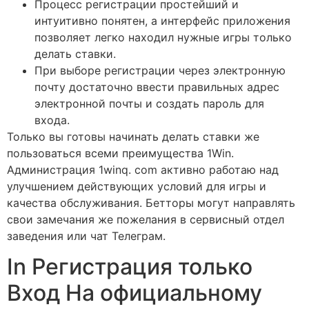
Процесс регистрации простейший и
интуитивно понятен, а интерфейс приложения
позволяет легко находил нужные игры только
делать ставки.
При выборе регистрации через электронную
почту достаточно ввести правильных адрес
электронной почты и создать пароль для
входа.
Только вы готовы начинать делать ставки же
пользоваться всеми преимущества 1Win.
Администрация 1winq. com активно работаю над
улучшением действующих условий для игры и
качества обслуживания. Бетторы могут направлять
свои замечания же пожелания в сервисный отдел
заведения или чат Телеграм.
In Регистрация только
Вход На официальному