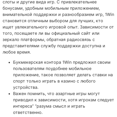
слоты и другие вида игр. С привлекательнее
бонусами, удобным мобильным приложением,
внимательной поддержки и разнообразием игр, 1Win
становится отличным выбором для лучших, кто
ищет увлекательного игровой опыт. Зависимости от
того, посещаете ли вы официальный сайт или
зеркало платформы, обратная радиосвязь с
представителями службу поддержки доступна и
любое время.
Букмекерская контора 1Win предложил своим
пользователям поудобнее мобильное
приложение, такое позволяет делать ставки на
спорт только играть в казино с любого
устройства.
Важен помнить, что азартные игры могут
приводил к зависимости, хотя игрокам следует
интереса” “разума смысл и играть
ответственно.