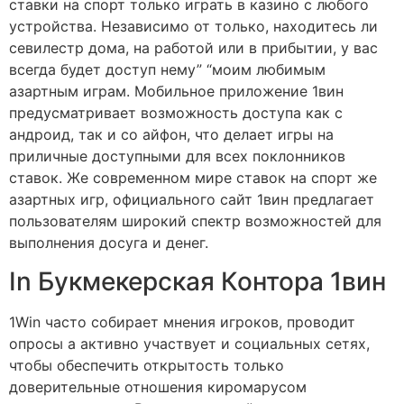
ставки на спорт только играть в казино с любого
устройства. Независимо от только, находитесь ли
севилестр дома, на работой или в прибытии, у вас
всегда будет доступ нему” “моим любимым
азартным играм. Мобильное приложение 1вин
предусматривает возможность доступа как с
андроид, так и со айфон, что делает игры на
приличные доступными для всех поклонников
ставок. Же современном мире ставок на спорт же
азартных игр, официального сайт 1вин предлагает
пользователям широкий спектр возможностей для
выполнения досуга и денег.
In Букмекерская Контора 1вин
1Win часто собирает мнения игроков, проводит
опросы а активно участвует и социальных сетях,
чтобы обеспечить открытость только
доверительные отношения киромарусом