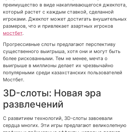
преимущество в виде накапливающегося джекпота,
который растет с каждым ставкой, сделанной
игроками. Джекпот может достигать внушительных
размеров, что и привлекает азартных игроков
мостбет
.
Прогрессивные слоты предлагают перспективу
существенного выигрыша, хотя они и могут быть
более рискованными. Тем не менее, мечта о
выигрыше в миллионы делает их чрезвычайно
популярными среди казахстанских пользователей
Мостбет.
3D-слоты: Новая эра
развлечений
С развитием технологий, 3D-слоты завоевали
сердца многих. Эти игры предлагают великолепную