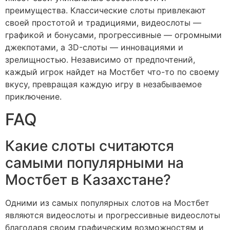
преимущества. Классические слоты привлекают
своей простотой и традициями, видеослоты —
графикой и бонусами, прогрессивные — огромными
джекпотами, а 3D-слоты — инновациями и
зрелищностью. Независимо от предпочтений,
каждый игрок найдет на Мостбет что-то по своему
вкусу, превращая каждую игру в незабываемое
приключение.
FAQ
Какие слоты считаются
самыми популярными на
Мостбет в Казахстане?
Одними из самых популярных слотов на Мостбет
являются видеослоты и прогрессивные видеослоты
благодаря своим графическим возможностям и