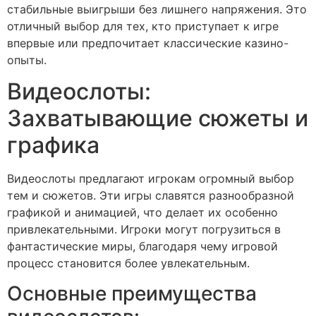
стабильные выигрыши без лишнего напряжения. Это
отличный выбор для тех, кто приступает к игре
впервые или предпочитает классические казино-
опыты.
Видеослоты:
Захватывающие сюжеты и
графика
Видеослоты предлагают игрокам огромный выбор
тем и сюжетов. Эти игры славятся разнообразной
графикой и анимацией, что делает их особенно
привлекательными. Игроки могут погрузиться в
фантастические миры, благодаря чему игровой
процесс становится более увлекательным.
Основные преимущества