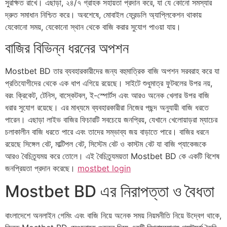
সুরক্ষিত রাখে। এছাড়া, ২৪/৭ গ্রাহক সহায়তা প্রদান করে, যা যে কোনো সমস্যার
দ্রুত সমাধান নিশ্চিত করে। অবশেষে, মোবাইল ফ্রেন্ডলি অ্যাপ্লিকেশন থাকায়
যেকোনো সময়, যেকোনো স্থান থেকে বাজি করার সুযোগ পাওয়া যায়।
বাজির বিভিন্ন ধরনের অপশন
Mostbet BD তার ব্যবহারকারীদের জন্য বহুমাত্রিক বাজি অপশন সরবরাহ করে যা
প্রতিযোগীদের থেকে এক ধাপ এগিয়ে রয়েছে। সাইটে শুধুমাত্র ফুটবলের উপর নয়,
বরং ক্রিকেট, টেনিস, বাস্কেটবল, ই-স্পোর্টস এবং আরও অনেক খেলার উপর বাজি
ধরার সুযোগ রয়েছে। এর মাধ্যমে ব্যবহারকারীরা নিজের পছন্দ অনুযায়ী বাজি ধরতে
পারেন। এছাড়া লাইভ বাজির ফিচারটি সবচেয়ে জনপ্রিয়, যেখানে খেলোয়াড়রা ম্যাচের
চলাকালীন বাজি ধরতে পারে এবং তাদের সম্ভাব্য জয় বাড়াতে পারে। বাজির ধরনে
রয়েছে সিঙ্গেল বেট, মাল্টিপল বেট, সিস্টেম বেট ও কাস্টম বেট যা বাজি প্যাকেজকে
আরও বৈচিত্র্যময় করে তোলে। এই বৈচিত্র্যময়তা Mostbet BD কে একটি বিশেষ
জনপ্রিয়তা প্রদান করেছে।
mostbet login
Mostbet BD এর নিরাপত্তা ও বৈধতা
বাংলাদেশে অনলাইন গেমিং এবং বাজি নিয়ে অনেক সময় নিয়মনীতি নিয়ে উদ্বেগ থাকে,