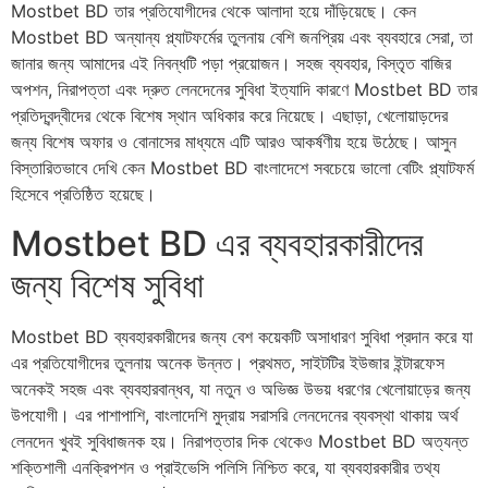
Mostbet BD তার প্রতিযোগীদের থেকে আলাদা হয়ে দাঁড়িয়েছে। কেন
Mostbet BD অন্যান্য প্ল্যাটফর্মের তুলনায় বেশি জনপ্রিয় এবং ব্যবহারে সেরা, তা
জানার জন্য আমাদের এই নিবন্ধটি পড়া প্রয়োজন। সহজ ব্যবহার, বিস্তৃত বাজির
অপশন, নিরাপত্তা এবং দ্রুত লেনদেনের সুবিধা ইত্যাদি কারণে Mostbet BD তার
প্রতিদ্বন্দ্বীদের থেকে বিশেষ স্থান অধিকার করে নিয়েছে। এছাড়া, খেলোয়াড়দের
জন্য বিশেষ অফার ও বোনাসের মাধ্যমে এটি আরও আকর্ষণীয় হয়ে উঠেছে। আসুন
বিস্তারিতভাবে দেখি কেন Mostbet BD বাংলাদেশে সবচেয়ে ভালো বেটিং প্ল্যাটফর্ম
হিসেবে প্রতিষ্ঠিত হয়েছে।
Mostbet BD এর ব্যবহারকারীদের
জন্য বিশেষ সুবিধা
Mostbet BD ব্যবহারকারীদের জন্য বেশ কয়েকটি অসাধারণ সুবিধা প্রদান করে যা
এর প্রতিযোগীদের তুলনায় অনেক উন্নত। প্রথমত, সাইটটির ইউজার ইন্টারফেস
অনেকই সহজ এবং ব্যবহারবান্ধব, যা নতুন ও অভিজ্ঞ উভয় ধরণের খেলোয়াড়ের জন্য
উপযোগী। এর পাশাপাশি, বাংলাদেশি মুদ্রায় সরাসরি লেনদেনের ব্যবস্থা থাকায় অর্থ
লেনদেন খুবই সুবিধাজনক হয়। নিরাপত্তার দিক থেকেও Mostbet BD অত্যন্ত
শক্তিশালী এনক্রিপশন ও প্রাইভেসি পলিসি নিশ্চিত করে, যা ব্যবহারকারীর তথ্য