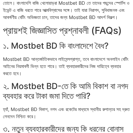
তোলে। বাংলাদেশি বাজি খেলোয়াড়রা Mostbet BD তে তাদের পছন্দের স্পোর্টস ও
ইভেন্ট এ বাজি ধরতে পারে আত্মবিশ্বাসের সঙ্গে। তাই যারা নিরাপদ, সুবিধাজনক এবং
আকর্ষণীয় বেটিং অভিজ্ঞতা চান, তাদের জন্য Mostbet BD আদর্শ বিকল্প।
প্রায়শই জিজ্ঞাসিত প্রশ্নাবলী (FAQs)
১. Mostbet BD কি বাংলাদেশে বৈধ?
Mostbet BD আন্তর্জাতিকভাবে লাইসেন্সপ্রাপ্ত, তবে বাংলাদেশে অনলাইন বেটিং
আইনের নিয়মাবলী ভিন্ন হতে পারে। তাই ব্যবহারকারীদের নিজ দায়িত্বে ব্যবহার
করতে হবে।
২. Mostbet BD-তে কি আমি বিকাশ বা নগদ
ব্যবহার করে টাকা জমা দিতে পারি?
হ্যাঁ, Mostbet BD বিকাশ, নগদ এবং রকেটের মাধ্যমে স্থানীয় রুপান্তর সহ দ্রুত
লেনদেন নিশ্চিত করে।
৩. নতুন ব্যবহারকারীদের জন্য কি ধরনের বোনাস