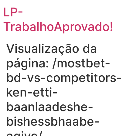
LP-
TrabalhoAprovado!
Visualização da
página: /mostbet-
bd-vs-competitors-
ken-etti-
baanlaadeshe-
bishessbhaabe-
egiye/