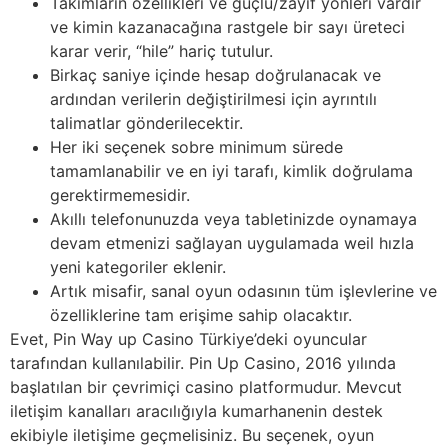
Takımların özellikleri ve güçlü/zayıf yönleri vardır
ve kimin kazanacağına rastgele bir sayı üreteci
karar verir, “hile” hariç tutulur.
Birkaç saniye içinde hesap doğrulanacak ve
ardından verilerin değiştirilmesi için ayrıntılı
talimatlar gönderilecektir.
Her iki seçenek sobre minimum sürede
tamamlanabilir ve en iyi tarafı, kimlik doğrulama
gerektirmemesidir.
Akıllı telefonunuzda veya tabletinizde oynamaya
devam etmenizi sağlayan uygulamada weil hızla
yeni kategoriler eklenir.
Artık misafir, sanal oyun odasının tüm işlevlerine ve
özelliklerine tam erişime sahip olacaktır.
Evet, Pin Way up Casino Türkiye’deki oyuncular
tarafından kullanılabilir. Pin Up Casino, 2016 yılında
başlatılan bir çevrimiçi casino platformudur. Mevcut
iletişim kanalları aracılığıyla kumarhanenin destek
ekibiyle iletişime geçmelisiniz. Bu seçenek, oyun