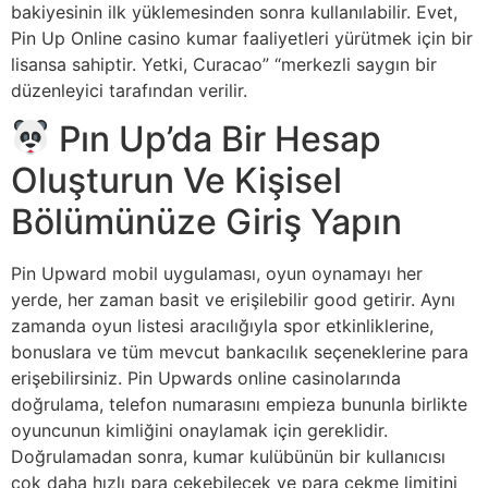
bakiyesinin ilk yüklemesinden sonra kullanılabilir. Evet,
Pin Up Online casino kumar faaliyetleri yürütmek için bir
lisansa sahiptir. Yetki, Curacao” “merkezli saygın bir
düzenleyici tarafından verilir.
Pın Up’da Bir Hesap
Oluşturun Ve Kişisel
Bölümünüze Giriş Yapın
Pin Upward mobil uygulaması, oyun oynamayı her
yerde, her zaman basit ve erişilebilir good getirir. Aynı
zamanda oyun listesi aracılığıyla spor etkinliklerine,
bonuslara ve tüm mevcut bankacılık seçeneklerine para
erişebilirsiniz. Pin Upwards online casinolarında
doğrulama, telefon numarasını empieza bununla birlikte
oyuncunun kimliğini onaylamak için gereklidir.
Doğrulamadan sonra, kumar kulübünün bir kullanıcısı
çok daha hızlı para çekebilecek ve para çekme limitini