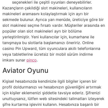
seçenekleri ile çeşitli oyunları deneyebilirler.
Kazançların çekildiği slot makineleri, kullanıcıların
makineleri aramasını kolaylaştırmak için ayrı bir
sekmede bulunur. Ayrıca yan menüde, üreticiye göre bir
slot makinesi seçme fırsatı vardır. Müşteriler arasında en
popüler olan slot makineleri ayrı bir bölüme
yerleştirilmiştir. Yeni kullanıcılar için, kumarhane ile
tanışmaya bu slotlarla başlamanızı öneririz. Online
casino Pin Upward, tüm oyunculara akıllı telefonlarına
veya tabletlerine ücretsiz bir mobil sürüm indirme
imkanı sunar
pinco
.
Aviator Oyunu
Kişisel hesabınızda kendinizle ilgili bilgiler içeren bir
profil doldurmanızı ve hesabınızın güvenliğini artırmak
için kişiler eklemenizi şiddetle tavsiye ederiz. Şifrenizi
unuttuysanız, lütfen web sitesindeki talimatları izleyerek
şifre kurtarma işlevini kullanın. Hesabınıza başarılı bir