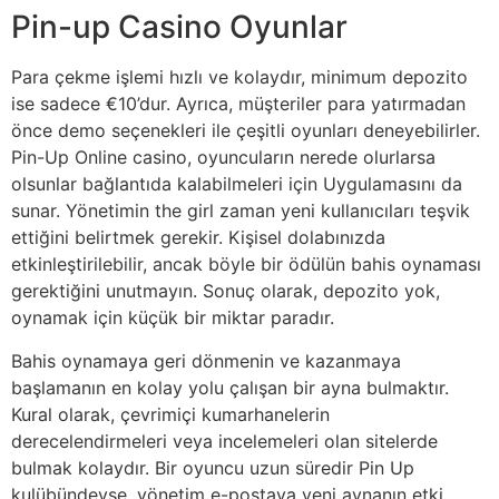
Pin-up Casino Oyunlar
Para çekme işlemi hızlı ve kolaydır, minimum depozito
ise sadece €10’dur. Ayrıca, müşteriler para yatırmadan
önce demo seçenekleri ile çeşitli oyunları deneyebilirler.
Pin-Up Online casino, oyuncuların nerede olurlarsa
olsunlar bağlantıda kalabilmeleri için Uygulamasını da
sunar. Yönetimin the girl zaman yeni kullanıcıları teşvik
ettiğini belirtmek gerekir. Kişisel dolabınızda
etkinleştirilebilir, ancak böyle bir ödülün bahis oynaması
gerektiğini unutmayın. Sonuç olarak, depozito yok,
oynamak için küçük bir miktar paradır.
Bahis oynamaya geri dönmenin ve kazanmaya
başlamanın en kolay yolu çalışan bir ayna bulmaktır.
Kural olarak, çevrimiçi kumarhanelerin
derecelendirmeleri veya incelemeleri olan sitelerde
bulmak kolaydır. Bir oyuncu uzun süredir Pin Up
kulübündeyse, yönetim e-postaya yeni aynanın etki