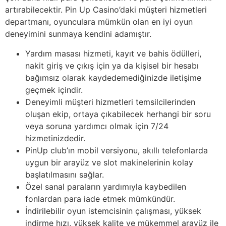
artırabilecektir. Pin Up Casino’daki müşteri hizmetleri
departmanı, oyunculara mümkün olan en iyi oyun
deneyimini sunmaya kendini adamıştır.
Yardım masası hizmeti, kayıt ve bahis ödülleri,
nakit giriş ve çıkış için ya da kişisel bir hesabı
bağımsız olarak kaydedemediğinizde iletişime
geçmek içindir.
Deneyimli müşteri hizmetleri temsilcilerinden
oluşan ekip, ortaya çıkabilecek herhangi bir soru
veya soruna yardımcı olmak için 7/24
hizmetinizdedir.
PinUp club’ın mobil versiyonu, akıllı telefonlarda
uygun bir arayüz ve slot makinelerinin kolay
başlatılmasını sağlar.
Özel sanal paraların yardımıyla kaybedilen
fonlardan para iade etmek mümkündür.
İndirilebilir oyun istemcisinin çalışması, yüksek
indirme hızı, yüksek kalite ve mükemmel arayüz ile