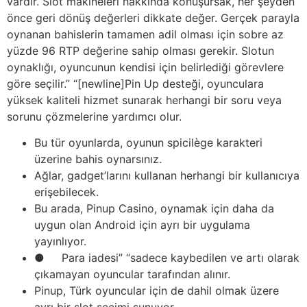
vardır. Slot makineleri hakkında konuşursak, her şeyden
önce geri dönüş değerleri dikkate değer. Gerçek parayla
oynanan bahislerin tamamen adil olması için sobre az
yüzde 96 RTP değerine sahip olması gerekir. Slotun
oynaklığı, oyuncunun kendisi için belirlediği görevlere
göre seçilir.” “[newline]Pin Up desteği, oyunculara
yüksek kaliteli hizmet sunarak herhangi bir soru veya
sorunu çözmelerine yardımcı olur.
Bu tür oyunlarda, oyunun spicilège karakteri
üzerine bahis oynarsınız.
Ağlar, gadget’larını kullanan herhangi bir kullanıcıya
erişebilecek.
Bu arada, Pinup Casino, oynamak için daha da
uygun olan Android için ayrı bir uygulama
yayınlıyor.
● Para iadesi” “sadece kaybedilen ve artı olarak
çıkamayan oyuncular tarafından alınır.
Pinup, Türk oyuncular için de dahil olmak üzere