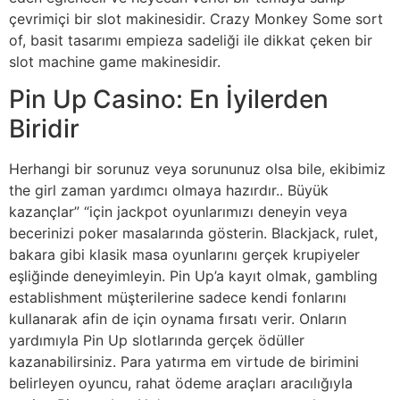
çevrimiçi bir slot makinesidir. Crazy Monkey Some sort
of, basit tasarımı empieza sadeliği ile dikkat çeken bir
slot machine game makinesidir.
Pin Up Casino: En İyilerden
Biridir
Herhangi bir sorunuz veya sorununuz olsa bile, ekibimiz
the girl zaman yardımcı olmaya hazırdır.. Büyük
kazançlar” “için jackpot oyunlarımızı deneyin veya
becerinizi poker masalarında gösterin. Blackjack, rulet,
bakara gibi klasik masa oyunlarını gerçek krupiyeler
eşliğinde deneyimleyin. Pin Up’a kayıt olmak, gambling
establishment müşterilerine sadece kendi fonlarını
kullanarak afin de için oynama fırsatı verir. Onların
yardımıyla Pin Up slotlarında gerçek ödüller
kazanabilirsiniz. Para yatırma em virtude de birimini
belirleyen oyuncu, rahat ödeme araçları aracılığıyla