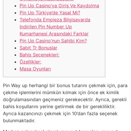
Pin Up Casino’ya Giriş Ve Kaydolma
Pin Up Türkiye’de Yasal Mı?
Telefonda Empieza Bilgisayarda
Indirilen Pin Number Up
Kumarhanesi Arasındaki Farklar
Pin Up Casino’nun Sahibi Kim?
Sabit Tr Bonuslar
Bahis Seçenekleri:
Özellikler:
Masa Oyunları
Pin Way up herhangi bir bonus tutarını çekmek için, para
çekme işlemlerini mümkün kılmak için önce ek kimlik
doğrulamasından geçmeniz gerekecektir. Ayrıca, gerekli
bahis koşullarını yerine getirmek de bir gerekliliktir.
Ayrıca kazancınızı çekmek için 10’dan fazla seçenek
bulunmaktadır.