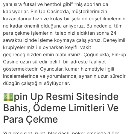
yanı sıra futsal ve hentbol gibi” “niş sporları da
kapsıyorlar. Pin Up Casino’da, müşterilerimizin
kazançlarına hızlı ve kolay bir şekilde erişebilmelerinin
ne kadar önemli olduğunu anlıyoruz. Bu nedenle, tüm
para çekme işlemlerini talebinizi aldıktan sonra 24
sewaktu içinde işleme koymaya çalışıyoruz. Deneyimli
krupiyelerimiz ile oynarken keyifli vakit
geçireceğinizden emin olabilirsiniz. Çoğunlukla, Pin-up
Casino uzun süredir belirli bir adreste faaliyet
göstermektedir. Oyuncular, kumar hizmetiyle ilgili
incelemelerinde ve yorumlarında, aynanın uzun süredir
düzgün çalıştığını söylüyorlar.
pin Up Resmi Sitesinde
Bahis, Ödeme Limitleri Ve
Para Çekme
Yüzlerce slot, rulet, blackjack, poker empieza diğer