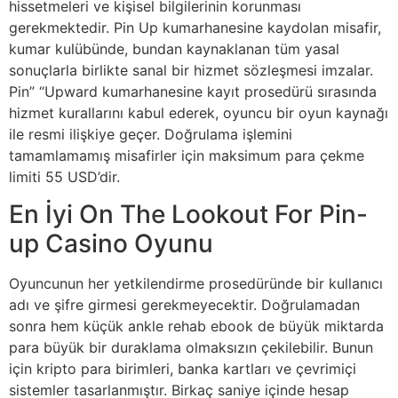
hissetmeleri ve kişisel bilgilerinin korunması
gerekmektedir. Pin Up kumarhanesine kaydolan misafir,
kumar kulübünde, bundan kaynaklanan tüm yasal
sonuçlarla birlikte sanal bir hizmet sözleşmesi imzalar.
Pin” “Upward kumarhanesine kayıt prosedürü sırasında
hizmet kurallarını kabul ederek, oyuncu bir oyun kaynağı
ile resmi ilişkiye geçer. Doğrulama işlemini
tamamlamamış misafirler için maksimum para çekme
limiti 55 USD’dir.
En İyi On The Lookout For Pin-
up Casino Oyunu
Oyuncunun her yetkilendirme prosedüründe bir kullanıcı
adı ve şifre girmesi gerekmeyecektir. Doğrulamadan
sonra hem küçük ankle rehab ebook de büyük miktarda
para büyük bir duraklama olmaksızın çekilebilir. Bunun
için kripto para birimleri, banka kartları ve çevrimiçi
sistemler tasarlanmıştır. Birkaç saniye içinde hesap