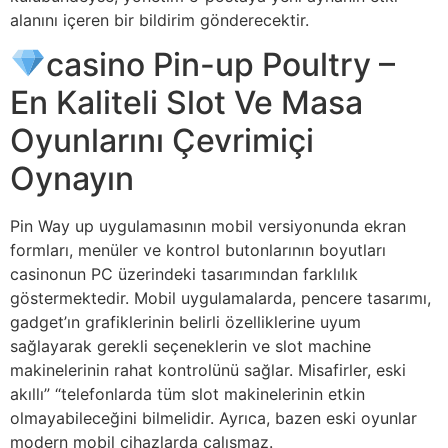
alanını içeren bir bildirim gönderecektir.
casino Pin-up Poultry –
En Kaliteli Slot Ve Masa
Oyunlarını Çevrimiçi
Oynayın
Pin Way up uygulamasının mobil versiyonunda ekran
formları, menüler ve kontrol butonlarının boyutları
casinonun PC üzerindeki tasarımından farklılık
göstermektedir. Mobil uygulamalarda, pencere tasarımı,
gadget’ın grafiklerinin belirli özelliklerine uyum
sağlayarak gerekli seçeneklerin ve slot machine
makinelerinin rahat kontrolünü sağlar. Misafirler, eski
akıllı” “telefonlarda tüm slot makinelerinin etkin
olmayabileceğini bilmelidir. Ayrıca, bazen eski oyunlar
modern mobil cihazlarda çalışmaz.