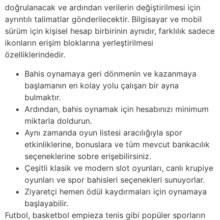
doğrulanacak ve ardından verilerin değiştirilmesi için
ayrıntılı talimatlar gönderilecektir. Bilgisayar ve mobil
sürüm için kişisel hesap birbirinin aynıdır, farklılık sadece
ikonların erişim bloklarına yerleştirilmesi
özelliklerindedir.
Bahis oynamaya geri dönmenin ve kazanmaya
başlamanın en kolay yolu çalışan bir ayna
bulmaktır.
Ardından, bahis oynamak için hesabınızı minimum
miktarla doldurun.
Aynı zamanda oyun listesi aracılığıyla spor
etkinliklerine, bonuslara ve tüm mevcut bankacılık
seçeneklerine sobre erişebilirsiniz.
Çeşitli klasik ve modern slot oyunları, canlı krupiye
oyunları ve spor bahisleri seçenekleri sunuyorlar.
Ziyaretçi hemen ödül kaydırmaları için oynamaya
başlayabilir.
Futbol, basketbol empieza tenis gibi popüler sporların