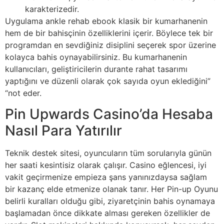
karakterizedir.
Uygulama ankle rehab ebook klasik bir kumarhanenin
hem de bir bahisçinin özelliklerini içerir. Böylece tek bir
programdan en sevdiğiniz disiplini seçerek spor üzerine
kolayca bahis oynayabilirsiniz. Bu kumarhanenin
kullanıcıları, geliştiricilerin durante rahat tasarımı
yaptığını ve düzenli olarak çok sayıda oyun eklediğini”
“not eder.
Pin Upwards Casino’da Hesaba
Nasıl Para Yatırılır
Teknik destek sitesi, oyuncuların tüm sorularıyla günün
her saati kesintisiz olarak çalışır. Casino eğlencesi, iyi
vakit geçirmenize empieza şans yanınızdaysa sağlam
bir kazanç elde etmenize olanak tanır. Her Pin-up Oyunu
belirli kuralları olduğu gibi, ziyaretçinin bahis oynamaya
başlamadan önce dikkate alması gereken özellikler de