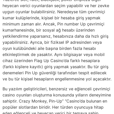
heyecan verici oyunlardan seçim yapabilir ve her zevke
uygun oyunlar bulabilirsiniz. Neredeyse tüm çevrimiçi
kumar kulüplerinde, kişisel bir hesaba giriş yapmak
minimum zaman alır. Ancak, Pin number Up çevrimiçi
kumarhanesinde, bir sosyal ağ hesabı üzerinden
yetkilendirme yaparsanız, hesabınıza daha da hızlı giriş
yapabilirsiniz. Ayrıca, bir fiziksel IP adresinden veya
oyun kulübündeki aile başına birden fazla hesabı
etkinleştirmek de yasaktır. Aynı bilgisayar veya mobil
cihaz üzerinden Flag Up Casino’da farklı hesaplara
(farklı kişilere kayıtlı) giriş yapmak yasaktır. Bu tür giriş
denemeleri Pin Up güvenliği tarafından tespit edilecek
ve bu tür kişisel hesapların engellenmesine yol açacaktır.
Bu yazılım geliştiricileri, benzersiz ve eğlenceli çevrimiçi
casino oyunları oluşturma konusunda yılların deneyimine
sahiptir. Crazy Monkey, Pin-Up” “Casino’da bulunan en
popüler slotlardan biridir. Her türden oyuncuya hitap
eden eğlenceli ve heyecan verici bir temaya sahip