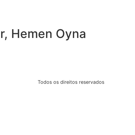
dir, Hemen Oyna
Todos os direitos reservados