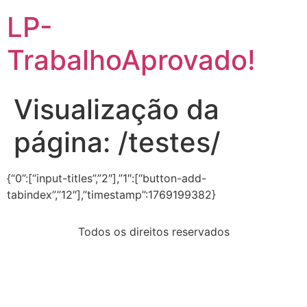
LP-
TrabalhoAprovado!
Visualização da
página: /testes/
{“0”:[“input-titles”,”2″],”1″:[“button-add-
tabindex”,”12″],”timestamp”:1769199382}
Todos os direitos reservados