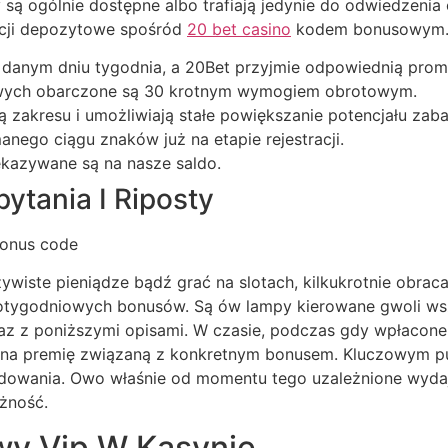
ą ogólnie dostępne albo trafiają jedynie do odwiedzenia o
ycji depozytowe spośród
20 bet casino
kodem bonusowym
 danym dniu tygodnia, a 20Bet przyjmie odpowiednią prom
wych obarczone są 30 krotnym wymogiem obrotowym.
 zakresu i umożliwiają stałe powiększanie potencjału zab
nego ciągu znaków już na etapie rejestracji.
ekazywane są na nasze saldo.
ytania I Riposty
zywiste pieniądze bądź grać na slotach, kilkukrotnie obr
tygodniowych bonusów. Są ów lampy kierowane gwoli wsze
raz z poniższymi opisami. W czasie, podczas gdy wpłacone
na premię związaną z konkretnym bonusem. Kluczowym pu
odowania. Owo właśnie od momentu tego uzależnione wydaje
żność.
wy Vip W Kasynie