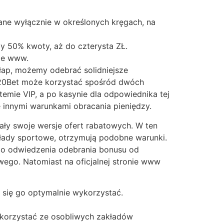
e wyłącznie w określonych kręgach, na
y 50% kwoty, aż do czterysta ZŁ.
ie www.
łap, możemy odebrać solidniejsze
e 20Bet może korzystać spośród dwóch
emie VIP, a po kasynie dla odpowiednika tej
 innymi warunkami obracania pieniędzy.
ły swoje wersje ofert rabatowych. W ten
akłady sportowe, otrzymują podobne warunki.
 do odwiedzenia odebrania bonusu od
go. Natomiast na oficjalnej stronie www
 się go optymalnie wykorzystać.
skorzystać ze osobliwych zakładów