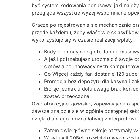
być system kodowania bonusowy, jaki należy
przegląda wszystkie wyżej wspomniane opcje,
Gracze po rejestrowania się mechanicznie p
przede każdemu, żeby właściwie sklasyfikow
wykorzystuje się w czasie realizacji wpłaty.
Kody promocyjne są ofertami bonusowymi
A jeśli potrzebujesz urozmaicić swoje
slotów albo innowacyjnych komputerów
Co Więcej każdy fan dostanie 120 zupe
Promocja bez depozytu dla kasyna i z
Biorąc jednak u dołu uwagę brak konie
zostać przeoczona.
Owo atrakcyjne zjawisko, zapewniające o sp
zawsze znajdzie się w ogólnie dostępnej se
dzięki dlaczego można łatwiej zinterpretow
Zatem dwie główne sekcje otrzymały wł
W sytuacji 20Bet rozwinięto wykorzys