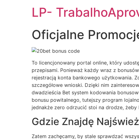
LP- TrabalhoApro
Oficjalne Promoc
To licencjonowany portal online, który udo
przepisami. Ponieważ każdy wraz z bonusów
rejestracją konta bankowego użytkowania. Z
szczegółowe wnioski. Dzięki nim zaintereso
dwadzieścia Bet system kodowania bonusowy
bonusu powitalnego, tutejszy program lojal
jednakże zero odrzucić stoi na drodze, żeb
Gdzie Znajdę Najświe
Zatem zachęcamy, by stale sprawdzać wszystk