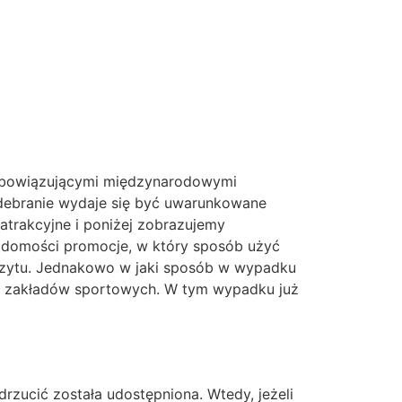
z obowiązującymi międzynarodowymi
debranie wydaje się być uwarunkowane
trakcyjne i poniżej zobrazujemy
iadomości promocje, w który sposób użyć
ozytu. Jednakowo w jaki sposób w wypadku
a i zakładów sportowych. W tym wypadku już
rzucić została udostępniona. Wtedy, jeżeli