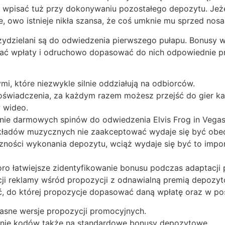
 wpisać tuż przy dokonywaniu pozostałego depozytu. Jeż
 owo istnieje nikła szansa, że coś umknie mu sprzed nosa
rzydzielani są do odwiedzenia pierwszego pułapu. Bonusy
ać wpłaty i odruchowo dopasować do nich odpowiednie pr
, które niezwykle silnie oddziałują na odbiorców.
 doświadczenia, za każdym razem możesz przejść do gier 
 wideo.
łnie darmowych spinów do odwiedzenia Elvis Frog in Vegas
akładów muzycznych nie zaakceptować wydaje się być obec
czności wykonania depozytu, wciąż wydaje się być to impo
oro łatwiejsze zidentyfikowanie bonusu podczas adaptacji
kcji reklamy wśród propozycji z odnawialną premią depozy
ać, do której propozycje dopasować daną wpłatę oraz w p
asne wersje propozycji promocyjnych.
tanie kodów także na standardowe bonusy depozytowe.