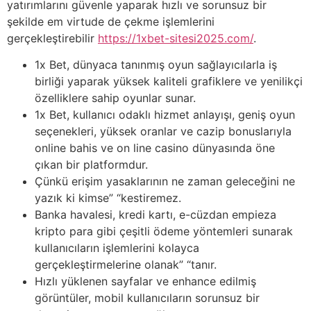
yatırımlarını güvenle yaparak hızlı ve sorunsuz bir
şekilde em virtude de çekme işlemlerini
gerçekleştirebilir
https://1xbet-sitesi2025.com/
.
1x Bet, dünyaca tanınmış oyun sağlayıcılarla iş
birliği yaparak yüksek kaliteli grafiklere ve yenilikçi
özelliklere sahip oyunlar sunar.
1x Bet, kullanıcı odaklı hizmet anlayışı, geniş oyun
seçenekleri, yüksek oranlar ve cazip bonuslarıyla
online bahis ve on line casino dünyasında öne
çıkan bir platformdur.
Çünkü erişim yasaklarının ne zaman geleceğini ne
yazık ki kimse” “kestiremez.
Banka havalesi, kredi kartı, e-cüzdan empieza
kripto para gibi çeşitli ödeme yöntemleri sunarak
kullanıcıların işlemlerini kolayca
gerçekleştirmelerine olanak” “tanır.
Hızlı yüklenen sayfalar ve enhance edilmiş
görüntüler, mobil kullanıcıların sorunsuz bir