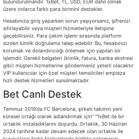
bulundurulmalıdır. 1xBet, TL, USD, EUR dahil olmak
üzere onlarca farklı para birimini destekler.
Hesabınıza giriş yaparken sorun yaşıyorsanız, şifrenizi
sıfırlayabilir veya müşteri hizmetleriyle iletişime
geçebilirsiniz. Para çekim işlemi sırasında platform
sizden kimlik doğrulama talep edebilir. Bu, hesabınızı
korumak ve dolandırıcılığı önlemek için yapılan bir
işlemdir. Gerekli belgeleri (kimlik, fatura, banka ekstresi
gibi) müşteri hizmetlerine göndermeniz yeterli olacaktır.
VIP kullanıcılar için özel müşteri temsilcileri empieza
hızlı destek hizmetleri sunulmaktadır.
Bet Canlı Destek
Temmuz 2019’da FC Barcelona, şirketi takımın yeni
küresel ortağı olarak adlandırmak için” “1xBet ile bir
ortaklık imzaladıklarını duyurdu. Ortaklık, 30 Haziran
2024 tarihine kadar devam edecek olan ortaklık ile
kuruluşların farklı faaliyetlerde birlikte çalışmasını