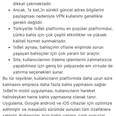
dikkat çekmektedir.
Ancak, 1x bet„’in sürekli güncel adres bilgilerini
paylaşması nedeniyle VPN kullanımı genellikle
gerekli değildir.
Türkiye’de 1xBet platformu en popüler platformdur,
çünkü bahis için çok çeşitli etkinlikler ve yüksek
kaliteli hizmet sunmaktadır.
1xBet aynası, bahisçinin ofisine erişimde sorun
yaşayan bahisçiler için çok yararlı bir araçtır.
Site, kullanıcılarının ödeme işlemlerini zahmetsizce
yapabilmesi için geniş bir yelpazede em virtude de
yatırma seçenekleri sunar.
Bu tür teşvikler, kullanıcıların platformda daha uzun süre
kalmasını empieza daha fazla bahis yapmasını sağlar.
1xBet’in mobil uygulaması, kullanıcıların hareket
halindeyken haine bahis yapmasına olanak tanır.
Uygulama, Google android ve iOS cihazlar için optimize
edilmiştir ve masaüstü sürümde sunulan tüm özelliklere
sahiptir. Kullanıcılar, hızlı bahis yapma, canlı sonuçlar