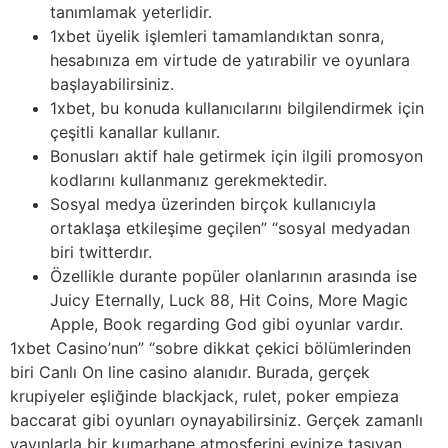
tanımlamak yeterlidir.
1xbet üyelik işlemleri tamamlandıktan sonra,
hesabınıza em virtude de yatırabilir ve oyunlara
başlayabilirsiniz.
1xbet, bu konuda kullanıcılarını bilgilendirmek için
çeşitli kanallar kullanır.
Bonusları aktif hale getirmek için ilgili promosyon
kodlarını kullanmanız gerekmektedir.
Sosyal medya üzerinden birçok kullanıcıyla
ortaklaşa etkileşime geçilen” “sosyal medyadan
biri twitterdır.
Özellikle durante popüler olanlarının arasında ise
Juicy Eternally, Luck 88, Hit Coins, More Magic
Apple, Book regarding God gibi oyunlar vardır.
1xbet Casino’nun” “sobre dikkat çekici bölümlerinden
biri Canlı On line casino alanıdır. Burada, gerçek
krupiyeler eşliğinde blackjack, rulet, poker empieza
baccarat gibi oyunları oynayabilirsiniz. Gerçek zamanlı
yayınlarla bir kumarhane atmosferini evinize taşıyan