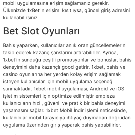
mobil uygulamasına erişim sağlamanız gerekir.
Ülkenizde 1xBet’in erişimi kısıtlıysa, güncel giriş adresini
kullanabilirsiniz.
Bet Slot Oyunları
Bahis yaparken, kullanıcılar anlık oran güncellemelerini
takip ederek kazanç şanslarını artırabilirler. Ayrıca,
1xbet’in sunduğu çeşitli promosyonlar ve bonuslar, bahis
deneyimini daha kazançlı good getirir. 1xbet, bahis ve
casino oyunlarına her yerden kolay erişim sağlamak
isteyen kullanıcılar için mobil uygulama seçeneği
sunmaktadır. 1xbet mobil uygulaması, Android ve iOS
işletim sistemleri için optimize edilmiştir empieza
kullanıcıların hızlı, güvenli ve pratik bir bahis deneyimi
yaşamasını sağlar. 1xbet Mobil İndir işlemi neticesinde,
kullanıcılar mobil tarayıcıya ihtiyaç duymadan doğrudan
uygulama üzerinden giriş yaparak bahis yapabilirler.