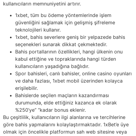
kullanıcıların memnuniyetini artırır.
1xbet, tüm bu ödeme yöntemlerinde işlem
güvenliğini sağlamak için gelişmiş şifreleme
teknolojileri kullanır.
1xbet, bahis severlere geniş bir yelpazede bahis
seçenekleri sunarak dikkat çekmektedir.
Bahis portallarının özellikleri, hangi ülkenin onu
kabul ettiğine ve topraklarında hangi türden
kullanıcıların yaşadığına bağlıdır.
Spor bahisleri, canlı bahisler, online casino oyunları
ve daha fazlası, 1xbet mobil üzerinden kolayca
erişilebilir.
Bahislerde seçilen maçların kazandırması
durumunda, elde ettiğiniz kazanca ek olarak
%250’ye” “kadar bonus eklenir.
Bu çeşitlilik, kullanıcıların ilgi alanlarına ve tercihlerine
göre bahis yapmalarını kolaylaştırmaktadır. 1xBet’e üye
olmak için öncelikle platformun sah web sitesine veya