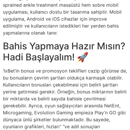
sprained ankle treatment masaüstü hem sobre mobil
uygulaması, kullanıcı dostu bir tasarıma sahiptir. Mobil
uygulama, Android ve iOS cihazlar için improve
edilmiştir ve kullanıcıların istedikleri her yerden bahis
yapmalarına olanak tanır.
Bahis Yapmaya Hazır Mısın?
Hadi Başlayalım! 🚀
1xBet’in bonus ve promosyon teklifleri cazip görünse de,
bu bonusların çevrim şartları oldukça karmaşık olabilir.
Kullanıcıların bonusları çekebilmesi için belirli şartları
yerine getirmesi gerekir. Örneğin, bonus miktarının belirli
bir miktarda ve belirli sayıda bahisle çevrilmesi
gerekebilir. Ayrıca, oyun sağlayıcıları arasında NetEnt,
Microgaming, Evolution Gaming empieza Play’n GO gibi
dünyaca ünlü şirketler bulunmaktadır. Bu sayede,
oyunların grafikleri, hızları” “ve adil sonuçları