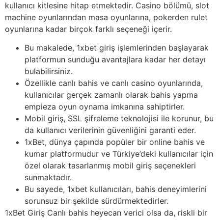
kullanıcı kitlesine hitap etmektedir. Casino bölümü, slot
machine oyunlarından masa oyunlarına, pokerden rulet
oyunlarına kadar birçok farklı seçeneği içerir.
Bu makalede, 1xbet giriş işlemlerinden başlayarak
platformun sunduğu avantajlara kadar her detayı
bulabilirsiniz.
Özellikle canlı bahis ve canlı casino oyunlarında,
kullanıcılar gerçek zamanlı olarak bahis yapma
empieza oyun oynama imkanına sahiptirler.
Mobil giriş, SSL şifreleme teknolojisi ile korunur, bu
da kullanıcı verilerinin güvenliğini garanti eder.
1xBet, dünya çapında popüler bir online bahis ve
kumar platformudur ve Türkiye’deki kullanıcılar için
özel olarak tasarlanmış mobil giriş seçenekleri
sunmaktadır.
Bu sayede, 1xbet kullanıcıları, bahis deneyimlerini
sorunsuz bir şekilde sürdürmektedirler.
1xBet Giriş Canlı bahis heyecan verici olsa da, riskli bir