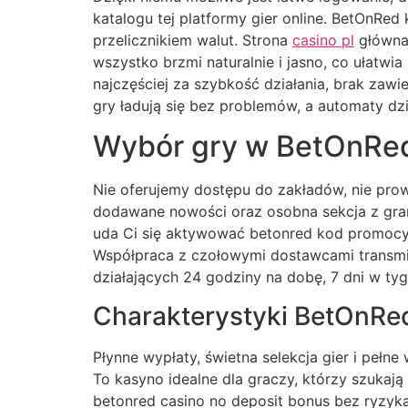
katalogu tej platformy gier online. BetOnRe
przelicznikiem walut. Strona
casino pl
główna,
wszystko brzmi naturalnie i jasno, co ułatw
najczęściej za szybkość działania, brak zaw
gry ładują się bez problemów, a automaty dzia
Wybór gry w BetOnRe
Nie oferujemy dostępu do zakładów, nie prow
dodawane nowości oraz osobna sekcja z grami
uda Ci się aktywować betonred kod promocyj
Współpraca z czołowymi dostawcami transmi
działających 24 godziny na dobę, 7 dni w tyg
Charakterystyki BetOnRe
Płynne wypłaty, świetna selekcja gier i pełn
To kasyno idealne dla graczy, którzy szukają
betonred casino no deposit bonus bez ryzyka