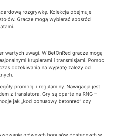
andardową rozgrywkę. Kolekcja obejmuje
dy stołów. Gracze mogą wybierać spośród
atami.
ier wartych uwagi. W BetOnRed gracze mogą
esjonalnymi krupierami i transmisjami. Pomoc
 czas oczekiwania na wypłatę zależy od
znych.
zegóły promocji i regulaminy. Nawigacja jest
em z translatora. Gry są oparte na RNG –
omocje jak „kod bonusowy betonred” czy
aktywowanie głównych bonusów dostępnych w