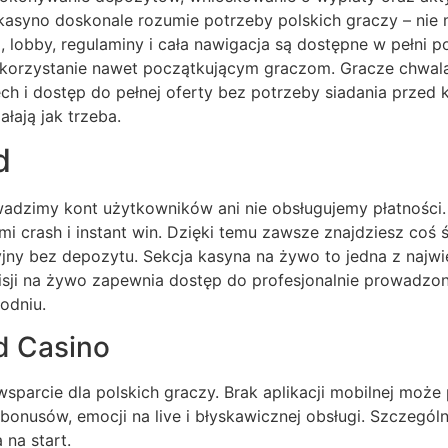
d kasyno doskonale rozumie potrzeby polskich graczy – ni
 lobby, regulaminy i cała nawigacja są dostępne w pełni 
ia korzystanie nawet początkującym graczom. Gracze chwalą
iech i dostęp do pełnej oferty bez potrzeby siadania prze
łają jak trzeba.
d
adzimy kont użytkowników ani nie obsługujemy płatności. 
 crash i instant win. Dzięki temu zawsze znajdziesz coś 
ny bez depozytu. Sekcja kasyna na żywo to jedna z najwię
sji na żywo zapewnia dostęp do profesjonalnie prowadzon
odniu.
d Casino
e wsparcie dla polskich graczy. Brak aplikacji mobilnej m
 bonusów, emocji na live i błyskawicznej obsługi. Szczegó
 na start.