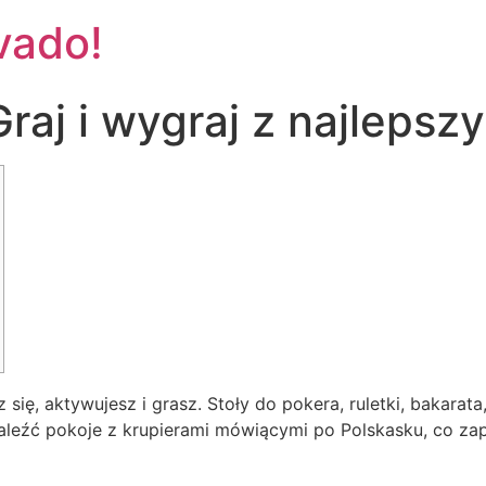
vado!
raj i wygraj z najlepsz
z się, aktywujesz i grasz. Stoły do pokera, ruletki, bakara
aleźć pokoje z krupierami mówiącymi po Polskasku, co z