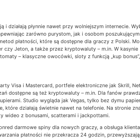
ają i działają płynnie nawet przy wolniejszym internecie. W
apewniając zarówno purystom, jak i osobom poszukującym
tod płatności, które są dostępne dla graczy z Polski. M
eller czy Jeton, a także przez kryptowaluty – m.in. W kasy
utomaty – klasyczne owocówki, sloty z funkcją „kup bonus”
y Visa i Mastercard, portfele elektroniczne jak Skrill, Net
ań dostępne są też kryptowaluty – m.in. Dla fanów prawdz
upierami. Studio wygląda jak Vegas, tylko bez dymu papier
e, które działają świetnie nawet na telefonie. Na stronie 
 wideo z bonusami, scatterami i jackpottami.
onred darmowe spiny dla nowych graczy, a obsługa klient
warzania płatności nie przekracza 24 godzin, przewyższaj