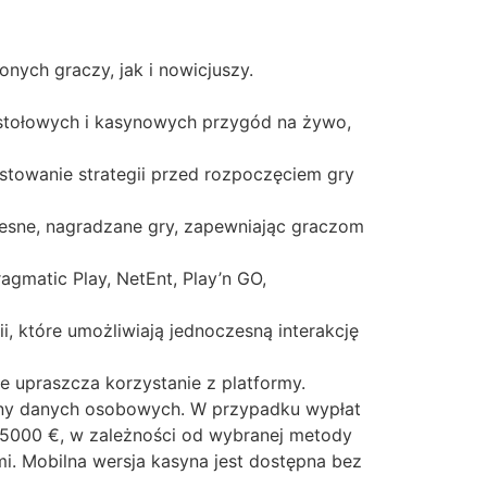
nych graczy, jak i nowicjuszy.
r stołowych i kasynowych przygód na żywo,
estowanie strategii przed rozpoczęciem gry
esne, nagradzane gry, zapewniając graczom
gmatic Play, NetEnt, Play’n GO,
i, które umożliwiają jednoczesną interakcję
upraszcza korzystanie z platformy.
rony danych osobowych. W przypadku wypłat
 5000 €, w zależności od wybranej metody
mi. Mobilna wersja kasyna jest dostępna bez