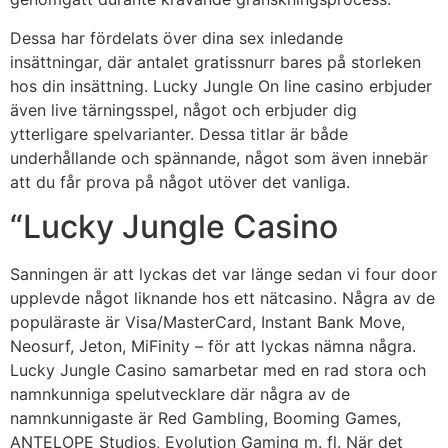
Dessa har fördelats över dina sex inledande
insättningar, där antalet gratissnurr bares på storleken
hos din insättning. Lucky Jungle On line casino erbjuder
även live tärningsspel, något och erbjuder dig
ytterligare spelvarianter. Dessa titlar är både
underhållande och spännande, något som även innebär
att du får prova på något utöver det vanliga.
“Lucky Jungle Casino
Sanningen är att lyckas det var länge sedan vi four door
upplevde något liknande hos ett nätcasino. Några av de
populäraste är Visa/MasterCard, Instant Bank Move,
Neosurf, Jeton, MiFinity – för att lyckas nämna några.
Lucky Jungle Casino samarbetar med en rad stora och
namnkunniga spelutvecklare där några av de
namnkunnigaste är Red Gambling, Booming Games,
ANTELOPE Studios, Evolution Gaming m. fl. När det