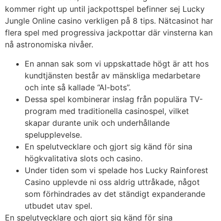
kommer right up until jackpottspel befinner sej Lucky
Jungle Online casino verkligen på 8 tips. Nätcasinot har
flera spel med progressiva jackpottar där vinsterna kan
nå astronomiska nivåer.
En annan sak som vi uppskattade högt är att hos
kundtjänsten består av mänskliga medarbetare
och inte så kallade “AI-bots”.
Dessa spel kombinerar inslag från populära TV-
program med traditionella casinospel, vilket
skapar durante unik och underhållande
spelupplevelse.
En spelutvecklare och gjort sig känd för sina
högkvalitativa slots och casino.
Under tiden som vi spelade hos Lucky Rainforest
Casino upplevde ni oss aldrig uttråkade, något
som förhindrades av det ständigt expanderande
utbudet utav spel.
En spelutvecklare och gjort sig känd för sina