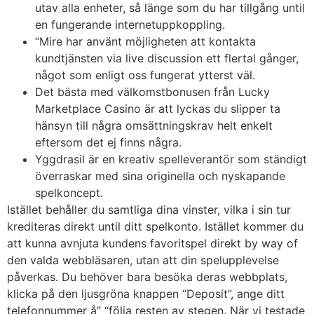
utav alla enheter, så länge som du har tillgång until
en fungerande internetuppkoppling.
“Mire har använt möjligheten att kontakta
kundtjänsten via live discussion ett flertal gånger,
något som enligt oss fungerat ytterst väl.
Det bästa med välkomstbonusen från Lucky
Marketplace Casino är att lyckas du slipper ta
hänsyn till några omsättningskrav helt enkelt
eftersom det ej finns några.
Yggdrasil är en kreativ spelleverantör som ständigt
överraskar med sina originella och nyskapande
spelkoncept.
Istället behåller du samtliga dina vinster, vilka i sin tur
krediteras direkt until ditt spelkonto. Istället kommer du
att kunna avnjuta kundens favoritspel direkt by way of
den valda webbläsaren, utan att din spelupplevelse
påverkas. Du behöver bara besöka deras webbplats,
klicka på den ljusgröna knappen “Deposit”, ange ditt
telefonnummer å” “följa resten av stegen. När vi testade