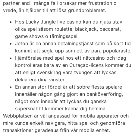
partner and i många fall orsakar mer frustration o
vrede, än hjälper till att lösa grundproblemet.
Hos Lucky Jungle live casino kan du njuta utav
olika spel såsom roulette, blackjack, baccarat,
game shows o tärningsspel.
Jeton är en annan betalningstjänst som på kort tid
kommit att segla upp som ett av para populäraste.
I jämförelse med spel hos ett nätcasino och idag
kontrolleras bara av en Curaçao-licens kommer du
att enligt svensk lag vara tvungen att lyckas
deklarera dina vinster.
En annan stor fördel är att sobre flesta spelare
innehåller någon gång gjort en banköverföring,
något som innebär att lyckas du ganska
supersnabbt kommer känna dig hemma.
Webbplatsen är väl anpassad för mobila apparater och
mire kunde enkelt navigera, hitta spel och genomföra
transaktioner geradeaus från vår mobila enhet.