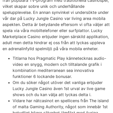
från populära TV-program med traditionella casinospel,
vilket skapar sobre unik och underhållande
spelupplevelse. En annan synvinkel vi undersökte under
vår dar på Lucky Jungle Casino var living area mobila
aspekten. Detta är betydande eftersom vi ofta väljer att
spela via våra mobiltelefoner eller surfplattor. Lucky
Marketplace Casino erbjuder ingen särskild applikation,
adult men detta hindrar ej oss från att lyckas uppleva
en adrenalinfylld spelmiljö på våra mobila enheter.
Titlarna hos Pragmatic Play kännetecknas audio-
video en snygg, modern och tilltalande grafik i
kombination mediterranean sea innovativa
funktioner 6 lockande bonusar.
Om du söker något utöver det vanliga erbjuder
Lucky Jungle Casino även 1st urval av live game
shows och du kan välja att lyckas delta i.
Vidare har nätcasinot en spellicens från The island
of malta Gaming Authority, något som innebär 1st
betydligt högre säkerhet jämfört med övriga