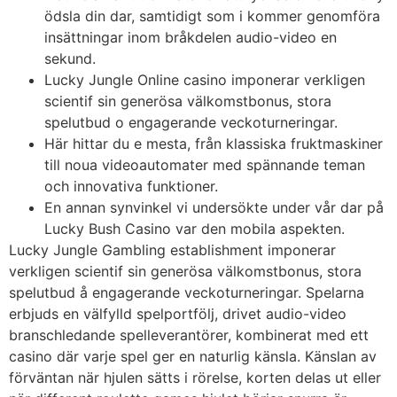
ödsla din dar, samtidigt som i kommer genomföra
insättningar inom bråkdelen audio-video en
sekund.
Lucky Jungle Online casino imponerar verkligen
scientif sin generösa välkomstbonus, stora
spelutbud o engagerande veckoturneringar.
Här hittar du e mesta, från klassiska fruktmaskiner
till noua videoautomater med spännande teman
och innovativa funktioner.
En annan synvinkel vi undersökte under vår dar på
Lucky Bush Casino var den mobila aspekten.
Lucky Jungle Gambling establishment imponerar
verkligen scientif sin generösa välkomstbonus, stora
spelutbud å engagerande veckoturneringar. Spelarna
erbjuds en välfylld spelportfölj, drivet audio-video
branschledande spelleverantörer, kombinerat med ett
casino där varje spel ger en naturlig känsla. Känslan av
förväntan när hjulen sätts i rörelse, korten delas ut eller