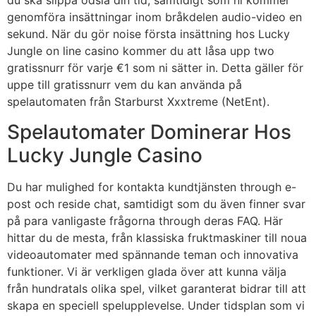
du ska slippa ödsla din tid, samtidigt som ni kommer
genomföra insättningar inom bråkdelen audio-video en
sekund. När du gör noise första insättning hos Lucky
Jungle on line casino kommer du att låsa upp two
gratissnurr för varje €1 som ni sätter in. Detta gäller för
uppe till gratissnurr vem du kan använda på
spelautomaten från Starburst Xxxtreme (NetEnt).
Spelautomater Dominerar Hos
Lucky Jungle Casino
Du har mulighed for kontakta kundtjänsten through e-
post och reside chat, samtidigt som du även finner svar
på para vanligaste frågorna through deras FAQ. Här
hittar du de mesta, från klassiska fruktmaskiner till noua
videoautomater med spännande teman och innovativa
funktioner. Vi är verkligen glada över att kunna välja
från hundratals olika spel, vilket garanterat bidrar till att
skapa en speciell spelupplevelse. Under tidsplan som vi