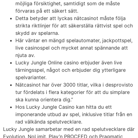
möjliga försiktighet, samtidigt som de måste
förvaras på ett säkert sätt.
Detta betyder att lyckas nätcasinot måste följa
strikta riktlinjer för att säkerställa rättvist spel och
skydd av spelarna.
Här väntar en mängd spelautomater, jackpottspel,
live casinospel och mycket annat spännande att
njuta av.
Lucky Jungle Online casino erbjuder även live
tärningsspel, något och erbjuder dig ytterligare
spelvarianter.
Nätcasinot har över 3000 titlar, vilka i desprovisto
tur fördelats i flera kategorier för att du simplare
ska kunna orientera dig.”
Hos Lucky Jungle Casino kan hitta du ett
imponerande utbud av spel, inklusive titlar från en
rad välkända spelutvecklare.
Lucky Jungle samarbetar med en rad spelutvecklare där
Evolution, NoLimit, Play’n PROCEED och Pragmatic