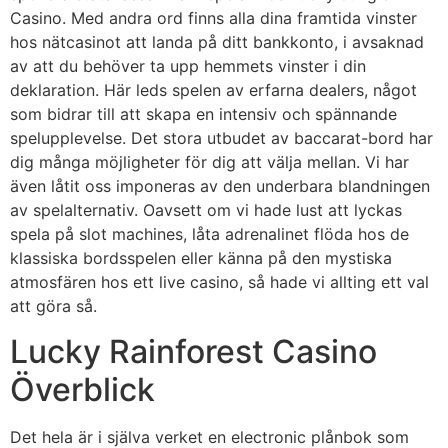
Casino. Med andra ord finns alla dina framtida vinster
hos nätcasinot att landa på ditt bankkonto, i avsaknad
av att du behöver ta upp hemmets vinster i din
deklaration. Här leds spelen av erfarna dealers, något
som bidrar till att skapa en intensiv och spännande
spelupplevelse. Det stora utbudet av baccarat-bord har
dig många möjligheter för dig att välja mellan. Vi har
även låtit oss imponeras av den underbara blandningen
av spelalternativ. Oavsett om vi hade lust att lyckas
spela på slot machines, låta adrenalinet flöda hos de
klassiska bordsspelen eller känna på den mystiska
atmosfären hos ett live casino, så hade vi allting ett val
att göra så.
Lucky Rainforest Casino
Överblick
Det hela är i själva verket en electronic plånbok som