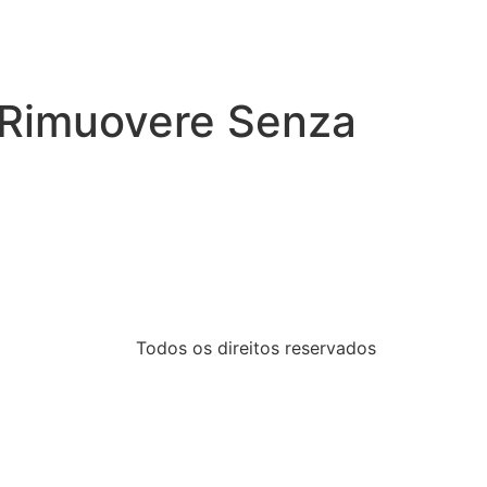
 Rimuovere Senza
Todos os direitos reservados