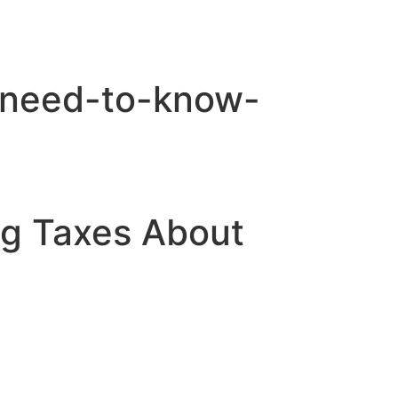
u-need-to-know-
ng Taxes About