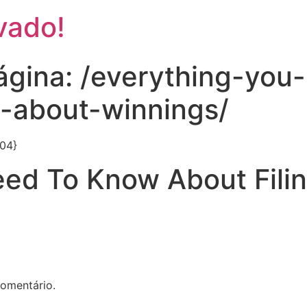
vado!
página: /everything-yo
s-about-winnings/
004}
eed To Know About Fili
omentário.