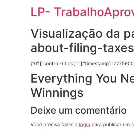
LP- TrabalhoApro
Visualização da 
about-filing-taxe
{“0”:[“control-titles”,”1″],”timestamp”:1777590
Everything You N
Winnings
Deixe um comentário
Você precisa fazer o
login
para publicar um c