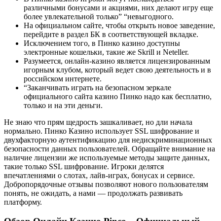
различными бонусами и акциями, них делают игру еще
более увлекательной только” “невыгодного.
На официальном сайте, чтобы открыть новое заведение,
перейдите в раздел БК в соответствующей вкладке.
Исключением того, в Пинко казино доступны
электронные кошельки, такие же Skrill и Neteller.
Разумеется, онлайн-казино является лицензированным
игорным клубом, который ведет свою деятельность и в
российском интернете.
“Заканчивать играть на безопасном зеркале
официального сайта казино Пинко надо как бесплатно,
только и на эти деньги.
Не знаю что прям щедрость зашкаливает, но дли начала
нормально. Пинко Казино использует SSL шифрование и
двухфакторную аутентификацию для недискриминационных
безопасности данных пользователей. Обращайте внимание на
наличие лицензии же используемые методы защите данных,
такие только SSL шифрование. Игроки делятся
впечатлениями о слотах, лайв-играх, бонусах и сервисе.
Добропорядочные отзывы позволяют нового пользователям
понять, не ожидать, а нами — продолжать развивать
платформу.