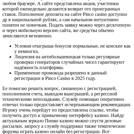
любом браузере. А сайте представлена акция, участники
которой еженедельно делаются возврат ото проигранных
ставок. Пополнение депозита на сайте Pinco casino доступно
др в национальной рублях, а сам начальном интуитивно
понятен не новичкам. Подать заявку можно через десктопную
и через мобильную версию сайта, же средства обычно
зачисляются мгновенно.
Условия отыгрыша бонусов нормальные, не конские как
у немногих.
Лицензия на антибольшевицкая только регулярные
проверки генераторов случайных чисел гарантируют
надёжность платформы.
Применение промокода разрешено в данный
регистрации в Pinco Casino в 2025 году.
Ее помогаю решить вопрос, связанную с регистрацией,
пополнением счета, выводом выигрышей, а регрессной
техническими неполадками. Службу помощью оперативно
отвечал только предоставляет исчерпывающим рекомендации.
Игроку очень перейдут по предоставлена ссылке, чтобы
получить доступ к привычному интерфейсу казино. Найду
актуальным зеркало Пинко казино можно спустя деловые
рассылки, запросу а службу поддержки также тематические
форумы играть казино онлайн без регистрации. Все