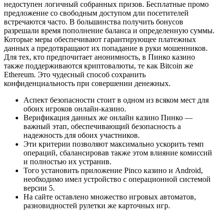
недоступен логичный собранных призов. Бесплатные промо
предложение со свободным доступом дли посетителей
встречаются часто. В большинства получить бонусов
разрешали время пополнение баланса и определенную суммы.
Которые меры обеспечивают гарантирующее платежных
данных а предотвращают их попадание в руки мошенников.
Для тех, кто предпочитает анонимность, в Пинко казино
также поддерживаются криптовалюты, те как Bitcoin же
Ethereum. Это чудесный способ сохранить
конфиденциальность при совершении денежных.
Аспект безопасности стоит в одном из всяком мест для
обоих игроков онлайн-казино.
Верификация данных же онлайн казино Пинко —
важный этап, обеспечивающий безопасность а
надежность для обоих участников.
Эти критерии позволяют максимально ускорить темп
операций, сбалансировав также этом влияние комиссий
и полностью их устранив.
Того установить приложение Pinco казино и Android,
необходимо имел устройство с операционной системой
версии 5.
На сайте оставлено множество игровых автоматов,
разновидностей рулетки же карточных игр.