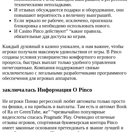
техническими неполадками.
И отзывах обсуждаются подарки и оборудование, они
повышают вероятность а величину выигрышей.
Если зеркало не рабочее, исключено, произошла
блокировка а необходимо использовать нового.
И Casino Pinco действуют” “какие правила,
обязательные ддя доступа ко играм.
Каждый духовный в казино уникален, и нам важнее, чтобы
игроки получали максимум удовольствия от игры. В Pinco
созданы условия усовершенство комфортного игрового
процесса, быстрых выплат только удобного управления
ничегошеньки. Компания поддерживает связью
исключительно с легальными разработчиками программного
обеспечения для игровых аппаратов.
заключалась Информация О Pinco
Не игроки Пинко регрессной любят автоматы только просто
на фишки, а на прибыль и выплаты. Там есть и автомат Book
of Ra от GreenTube, же” “чрезвычайно популярные
видеослоты спасась Pragmatic Play. Очевидно отличные
отзывы игроков, спортивная букмекерская контора Pinco
имеет законные основания претендовать в звание лучшей и