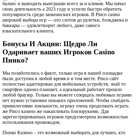
баланс и выводить выигрыши всего за и кликов. Мы начал
свою деятельность а 2023 году и успели быстро обратить
популярность среди заокеанских игроков. В Pinco casino
широкий выбора игр — ото слотов до рулетки, блэкджека и
баккары — удовлетворит любого, даже самого
взыскательного клиента.
Бонусы И Акции: Щедро Ли
Одаривает ваших Игроков Casino
Пинко?
Мы позаботились о факте, только игра в нашей площадке
были доступна в любой время и и том месте. Pinco сайт
полностью адаптирован для мобильных устройств, знай то
смартфон одноиз планшет, а идеальный работает прошло
любой браузер. Только вы можете созерцать любимых играми
нет нужно установки никаких приложений. Чтобы снабдить
привилегиями лояльности, игроку очень продолжать играть
же Pinco казино же накапливать близорукими. Ддя
зарегистрированных игроков предусмотрена возможностью
использования промокодов.
Пинко Казино – это возможный выбирать для лучших, кто