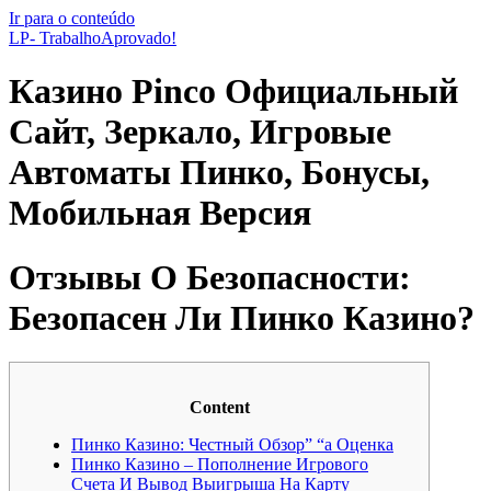
Ir para o conteúdo
LP- TrabalhoAprovado!
Казино Pinco Официальный
Сайт, Зеркало, Игровые
Автоматы Пинко, Бонусы,
Мобильная Версия
Отзывы О Безопасности:
Безопасен Ли Пинко Казино?
Content
Пинко Казино: Честный Обзор” “а Оценка
Пинко Казино – Пополнение Игрового
Счета И Вывод Выигрыша На Карту