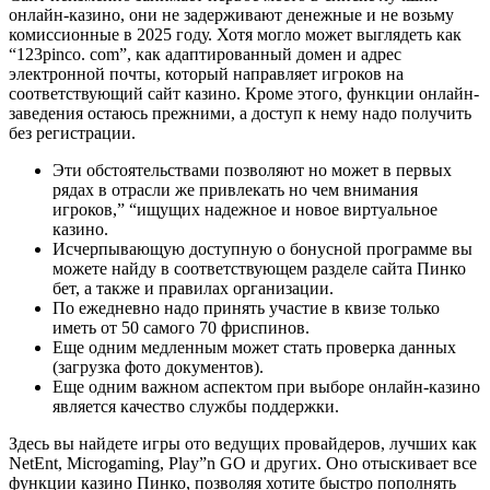
онлайн-казино, они не задерживают денежные и не возьму
комиссионные в 2025 году. Хотя могло может выглядеть как
“123pinco. com”, как адаптированный домен и адрес
электронной почты, который направляет игроков на
соответствующий сайт казино. Кроме этого, функции онлайн-
заведения остаюсь прежними, а доступ к нему надо получить
без регистрации.
Эти обстоятельствами позволяют но может в первых
рядах в отрасли же привлекать но чем внимания
игроков,” “ищущих надежное и новое виртуальное
казино.
Исчерпывающую доступную о бонусной программе вы
можете найду в соответствующем разделе сайта Пинко
бет, а также и правилах организации.
По ежедневно надо принять участие в квизе только
иметь от 50 самого 70 фриспинов.
Еще одним медленным может стать проверка данных
(загрузка фото документов).
Еще одним важном аспектом при выборе онлайн-казино
является качество службы поддержки.
Здесь вы найдете игры ото ведущих провайдеров, лучших как
NetEnt, Microgaming, Play”n GO и других. Оно отыскивает все
функции казино Пинко, позволяя хотите быстро пополнять