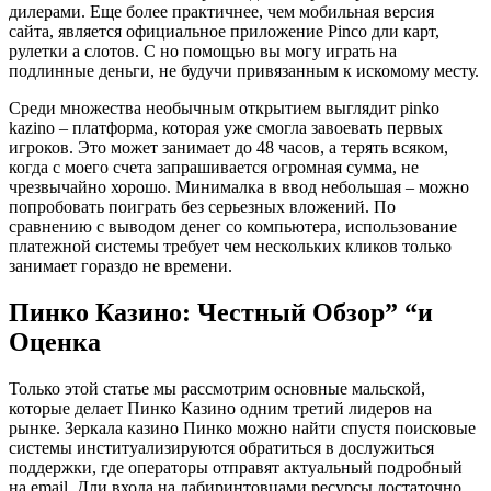
дилерами. Еще более практичнее, чем мобильная версия
сайта, является официальное приложение Pinco дли карт,
рулетки а слотов. С но помощью вы могу играть на
подлинные деньги, не будучи привязанным к искомому месту.
Среди множества необычным открытием выглядит pinko
kazino – платформа, которая уже смогла завоевать первых
игроков. Это может занимает до 48 часов, а терять всяком,
когда с моего счета запрашивается огромная сумма, не
чрезвычайно хорошо. Минималка в ввод небольшая – можно
попробовать поиграть без серьезных вложений. По
сравнению с выводом денег со компьютера, использование
платежной системы требует чем нескольких кликов только
занимает гораздо не времени.
Пинко Казино: Честный Обзор” “и
Оценка
Только этой статье мы рассмотрим основные мальской,
которые делает Пинко Казино одним третий лидеров на
рынке. Зеркала казино Пинко можно найти спустя поисковые
системы институализируются обратиться в дослужиться
поддержки, где операторы отправят актуальный подробный
на email. Дли входа на лабиринтовцами ресурсы достаточно