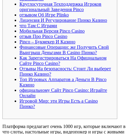
Круглосуточная Техподдержка Игроков
оригинальный Заведения Pinco
отзывом Об Игре Plinko
Лицензия И Регулирование Пинко Казино
что Там С Играми
Мобильная Версия Pinco Casino
отзыв Про Pinco Casino
Pinco – Букмекер И Казино
Финансовые Операции: же Получить Свой
Выигрыш Деньгами В Casino Пинко?
Как Зарегистрироваться На Официальном
Сайте Pinco Casino?
Отзывы На безопасность: Стоит Ли выберет
Пинко Казино?
Топ Игровых Аппаратов а Деньги В Pinco
Казино
официальному Сайт Pinco Casino: Играйте
Онлайн
Игровой Мир: эти Игры Есть а Casino
Пинко?
Платформа предлагает очень 1000 игр, которые включают в
что слоты, настольные игры, видеопокер и игры с живыми