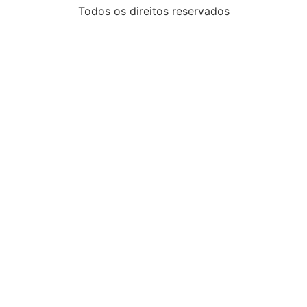
Todos os direitos reservados