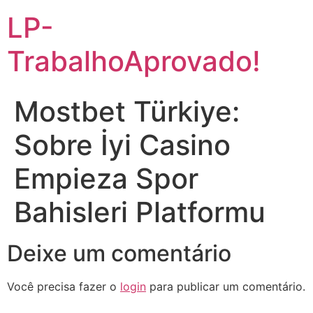
LP-
TrabalhoAprovado!
Mostbet Türkiye:
Sobre İyi Casino
Empieza Spor
Bahisleri Platformu
Deixe um comentário
Você precisa fazer o
login
para publicar um comentário.