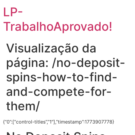
LP-
TrabalhoAprovado!
Visualização da
página: /no-deposit-
spins-how-to-find-
and-compete-for-
them/
{“0”:[“control-titles”,”1″],”timestamp”:1773907778}